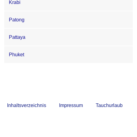
Krabi
Patong
Pattaya
Phuket
Inhaltsverzeichnis
|
Impressum
|
Tauchurlaub
mit
4Diving.de © seit 2004