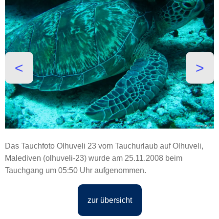
˂
˃
Das Tauchfoto Olhuveli 23 vom Tauchurlaub auf Olhuveli,
Malediven (olhuveli-23) wurde am 25.11.2008 beim
Tauchgang um 05:50 Uhr aufgenommen.
zur übersicht